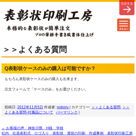
＞＞よくある質問
Q表彰状ケースのみの購入は可能ですか？
もちろん表彰状ケースのみの購入も出来ます。
注文フォームで「ケースのみ」をお選びください。
投稿日:
2012年11月5日
作成者:
noboru
| カテゴリー:
＞＞よくある質問
,
＞＞
よくある質問-付属品について
パーマリンク
|
←
お客様の声 神奈川県 H様 学校
社内 社員表彰式 ロゴ入り 表彰状 賞状の印刷 作成事例 表彰状印刷工房