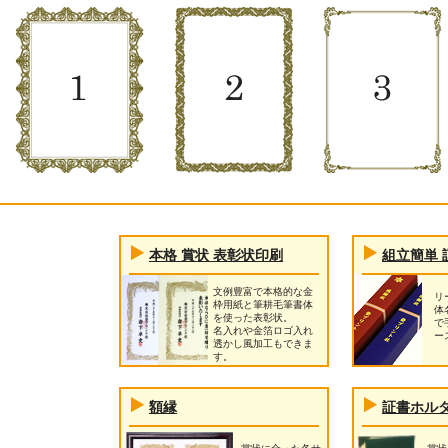
本格 賞状 表彰状印刷
組立簡単 
文例豊富で本格的な金
リ
枠用紙と筆耕毛筆書体
体
を使った表彰状。
で
名入れや金箔ロゴ入れ
ー
透かし風加工もできま
す。
額縁
証書ホル