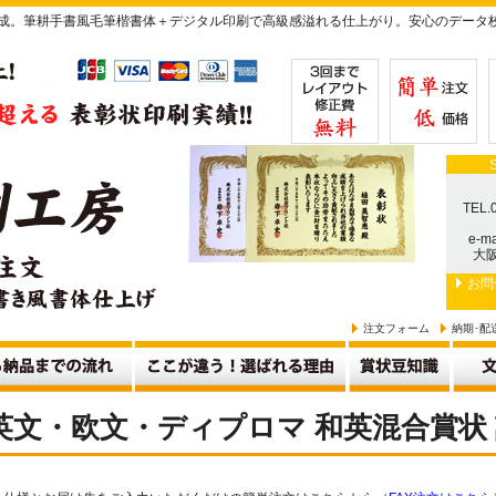
作成。筆耕手書風毛筆楷書体＋デジタル印刷で高級感溢れる仕上がり。安心のデータ
TEL.
e-ma
大阪
お問
注文フォーム
納期･配
英文・欧文・ディプロマ 和英混合賞状