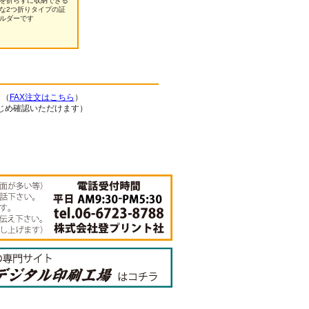
を折らずに収納できる
な2つ折りタイプの証
ルダーです
ら（
FAX注文はこちら
）
じめ確認いただけます）