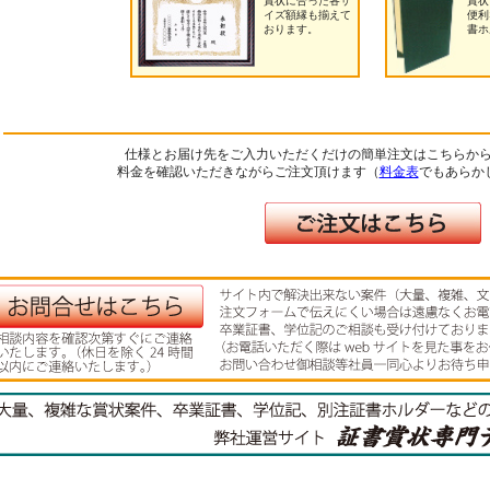
賞状に合った各サ
賞状
イズ額縁も揃えて
便利
おります。
書ホ
仕様とお届け先をご入力いただくだけの簡単注文はこちらか
料金を確認いただきながらご注文頂けます（
料金表
でもあらか