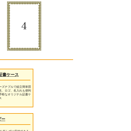
証書ケース
ーズナブルで組立簡単団
名、ロゴ、名入れも便利
手軽なオリジナル証書ケ
ス
ダー