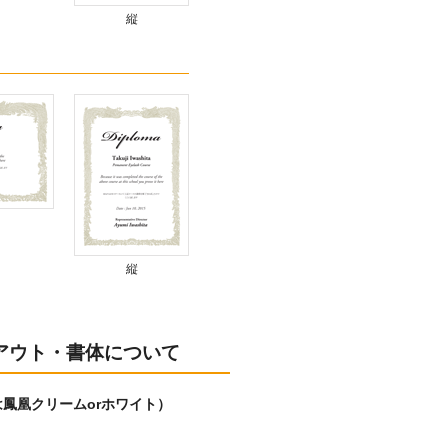
縦
縦
アウト・書体について
（枠は鳳凰クリームorホワイト）