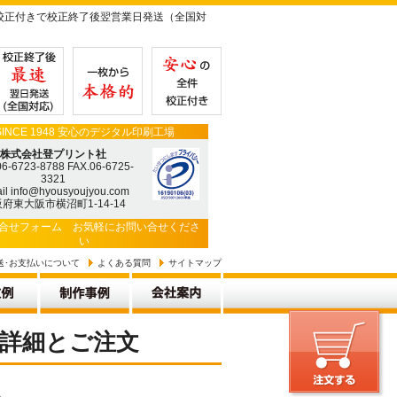
校正付きで校正終了後翌営業日発送（全国対
SINCE 1948 安心のデジタル印刷工場
株式会社登プリント社
06-6723-8788 FAX.06-6725-
3321
il info@hyousyoujyou.com
府東大阪市横沼町1-14-14
合せフォーム
お気軽にお問い合せくださ
い
送･お支払いについて
よくある質問
サイトマップ
 詳細とご注文