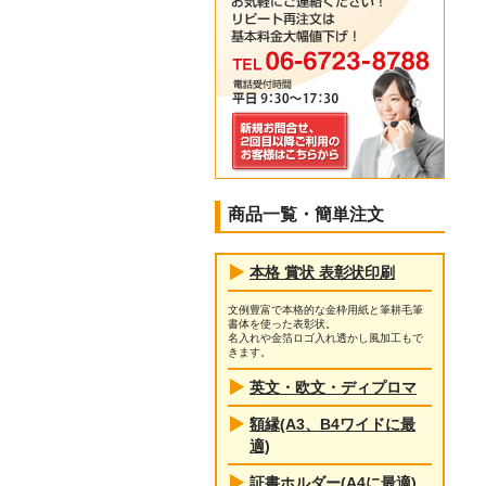
商品一覧・簡単注文
本格 賞状 表彰状印刷
文例豊富で本格的な金枠用紙と筆耕毛筆
書体を使った表彰状。
名入れや金箔ロゴ入れ透かし風加工もで
きます。
英文・欧文・ディプロマ
額縁(A3、B4ワイドに最
適)
証書ホルダー(A4に最適)