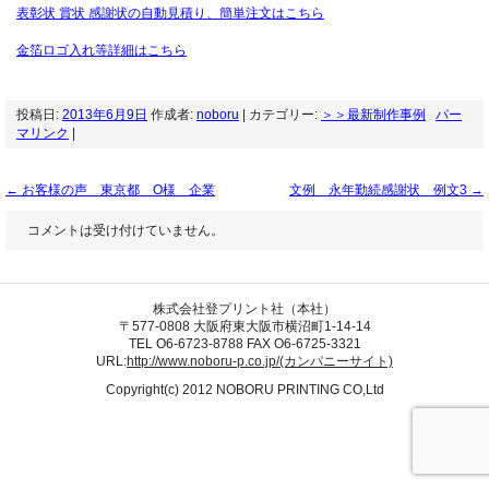
表彰状 賞状 感謝状の自動見積り、簡単注文はこちら
金箔ロゴ入れ等詳細はこちら
投稿日:
2013年6月9日
作成者:
noboru
| カテゴリー:
＞＞最新制作事例
パー
マリンク
|
←
お客様の声 東京都 O様 企業
文例 永年勤続感謝状 例文3
→
コメントは受け付けていません。
株式会社登プリント社（本社）
〒577-0808 大阪府東大阪市横沼町1-14-14
TEL O6-6723-8788 FAX O6-6725-3321
URL:
http://www.noboru-p.co.jp/(カンパニーサイト)
Copyright(c) 2012 NOBORU PRINTING CO,Ltd