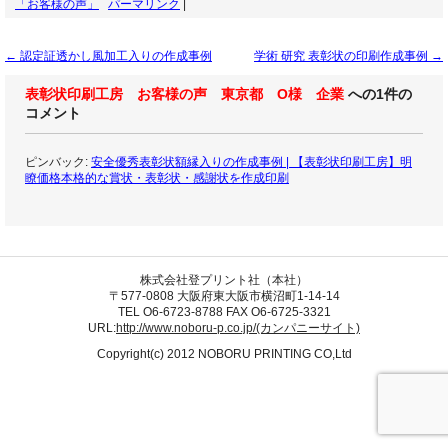
「お客様の声」
パーマリンク
|
←
認定証透かし風加工入りの作成事例
学術 研究 表彰状の印刷作成事例
→
表彰状印刷工房 お客様の声 東京都 O様 企業
への1件の
コメント
ピンバック:
安全優秀表彰状額縁入りの作成事例 | 【表彰状印刷工房】明
瞭価格本格的な賞状・表彰状・感謝状を作成印刷
株式会社登プリント社（本社）
〒577-0808 大阪府東大阪市横沼町1-14-14
TEL O6-6723-8788 FAX O6-6725-3321
URL:
http://www.noboru-p.co.jp/(カンパニーサイト)
Copyright(c) 2012 NOBORU PRINTING CO,Ltd