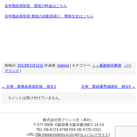
永年勤続表彰状 賞状の料金はこちら
永年勤続表彰状 賞状の自動見積り、簡単注文はこちら
投稿日:
2013年2月12日
作成者:
noboru
| カテゴリー:
＞＞最新制作事例
パー
マリンク
|
←
文例 業務改善表彰状 例文3
文例 業績優秀感謝状 例文6
→
コメントは受け付けていません。
株式会社登プリント社（本社）
〒577-0808 大阪府東大阪市横沼町1-14-14
TEL O6-6723-8788 FAX O6-6725-3321
URL:
http://www.noboru-p.co.jp/(カンパニーサイト)