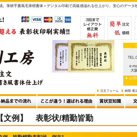
作成。筆耕手書風毛筆楷書体＋デジタル印刷で高級感溢れる仕上がり。安心のデータ
TEL.
e-ma
大阪
お問
注文フォーム
納期･配
【文例】 表彰状/精勤皆勤