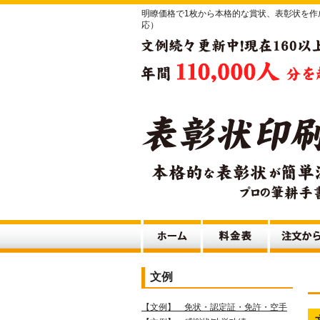
明瞭価格で1枚から本格的な賞状、表彰状を
応）
文例
【文例】 免状・認定証・免許・空手