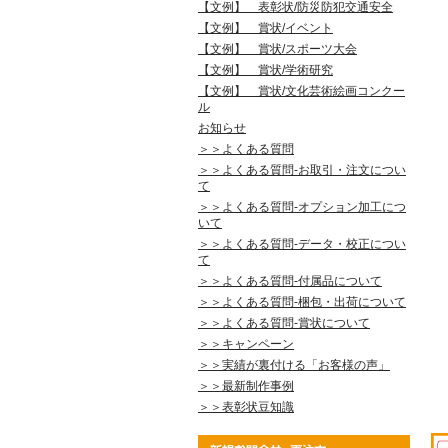
【文例】 表彰状/防災防犯交通安全
【文例】 賞状/イベント
【文例】 賞状/スポーツ大会
【文例】 賞状/学術研究
【文例】 賞状/文化芸術絵画コンクー
ル
お知らせ
＞＞よくある質問
＞＞よくある質問-お取引・注文につい
て
＞＞よくある質問-オプション加工につ
いて
＞＞よくある質問-データ・校正につい
て
＞＞よくある質問-付属品について
＞＞よくある質問-梱包・出荷について
＞＞よくある質問-賞状について
＞＞キャンペーン
＞＞実績が裏付ける「お客様の声」
＞＞最新制作事例
＞＞表彰状豆知識