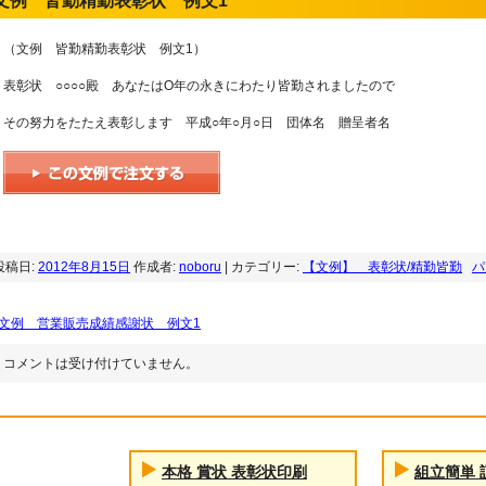
文例 皆勤精勤表彰状 例文1
（文例 皆勤精勤表彰状 例文1）
表彰状 ○○○○殿 あなたはΟ年の永きにわたり皆勤されましたので
その努力をたたえ表彰します 平成○年○月○日 団体名 贈呈者名
投稿日:
2012年8月15日
作成者:
noboru
| カテゴリー:
【文例】 表彰状/精勤皆勤
パ
文例 営業販売成績感謝状 例文1
コメントは受け付けていません。
本格 賞状 表彰状印刷
組立簡単 