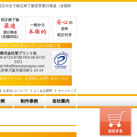
校正付きで校正終了後翌営業日発送（全国対
SINCE 1948 安心のデジタル印刷工場
株式会社登プリント社
06-6723-8788 FAX.06-6725-
3321
il info@hyousyoujyou.com
府東大阪市横沼町1-14-14
合せフォーム
お気軽にお問い合せくださ
い
送･お支払いについて
よくある質問
サイトマップ