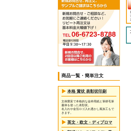
商品一覧・簡単注文
本格 賞状 表彰状印刷
文例豊富で本格的な金枠用紙と筆耕毛筆
書体を使った表彰状。
名入れや金箔ロゴ入れ透かし風加工もで
きます。
英文・欧文・ディプロマ