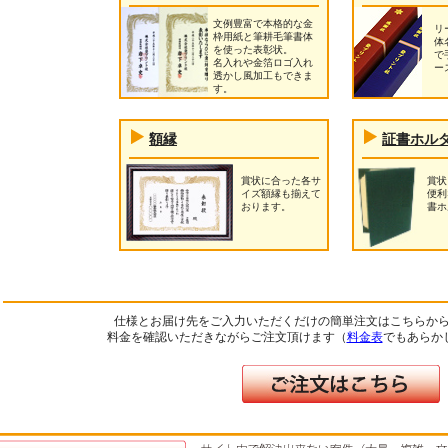
文例豊富で本格的な金
リ
枠用紙と筆耕毛筆書体
体
を使った表彰状。
で
名入れや金箔ロゴ入れ
ー
透かし風加工もできま
す。
額縁
証書ホル
賞状に合った各サ
賞状
イズ額縁も揃えて
便利
おります。
書ホ
仕様とお届け先をご入力いただくだけの簡単注文はこちらか
料金を確認いただきながらご注文頂けます（
料金表
でもあらか