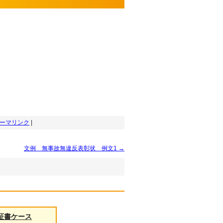
ーマリンク
|
文例 無事故無違反表彰状 例文1
→
証書ケース