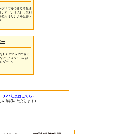
ーズナブルで組立簡単団
名、ロゴ、名入れも便利
手軽なオリジナル証書ケ
ス
ダー
を折らずに収納できる
な2つ折りタイプの証
ルダーです
ら（
FAX注文はこちら
）
じめ確認いただけます）