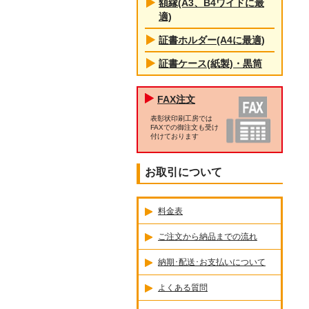
額縁(A3、B4ワイドに最
適)
証書ホルダー(A4に最適)
証書ケース(紙製)・黒筒
FAX注文
表彰状印刷工房では
FAXでの御注文も受け
付けております
お取引について
料金表
ご注文から納品までの流れ
納期･配送･お支払いについて
よくある質問