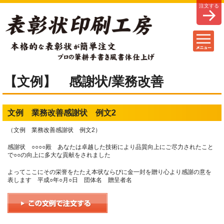
【文例】 感謝状/業務改善
文例 業務改善感謝状 例文2
（文例 業務改善感謝状 例文2）
感謝状 ○○○○殿 あなたは卓越した技術により品質向上にご尽力されたこと
で○○の向上に多大な貢献をされました
よってここにその栄誉をたたえ本状ならびに金一封を贈り心より感謝の意を
表します 平成○年○月○日 団体名 贈呈者名