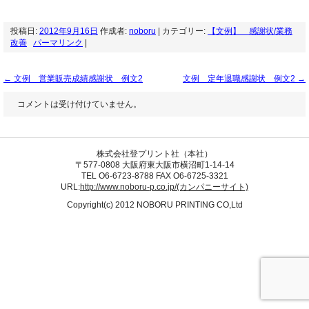
投稿日:
2012年9月16日
作成者:
noboru
| カテゴリー:
【文例】 感謝状/業務
改善
パーマリンク
|
←
文例 営業販売成績感謝状 例文2
文例 定年退職感謝状 例文2
→
コメントは受け付けていません。
株式会社登プリント社（本社）
〒577-0808 大阪府東大阪市横沼町1-14-14
TEL O6-6723-8788 FAX O6-6725-3321
URL:
http://www.noboru-p.co.jp/(カンパニーサイト)
Copyright(c) 2012 NOBORU PRINTING CO,Ltd