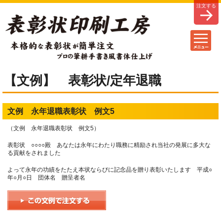
【文例】 表彰状/定年退職
文例 永年退職表彰状 例文5
（文例 永年退職表彰状 例文5）
表彰状 ○○○○殿 あなたは永年にわたり職務に精励され当社の発展に多大な
る貢献をされました
よって永年の功績をたたえ本状ならびに記念品を贈り表彰いたします 平成○
年○月○日 団体名 贈呈者名