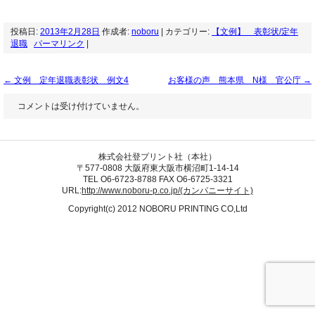
投稿日:
2013年2月28日
作成者:
noboru
| カテゴリー:
【文例】 表彰状/定年
退職
パーマリンク
|
←
文例 定年退職表彰状 例文4
お客様の声 熊本県 N様 官公庁
→
コメントは受け付けていません。
株式会社登プリント社（本社）
〒577-0808 大阪府東大阪市横沼町1-14-14
TEL O6-6723-8788 FAX O6-6725-3321
URL:
http://www.noboru-p.co.jp/(カンパニーサイト)
Copyright(c) 2012 NOBORU PRINTING CO,Ltd