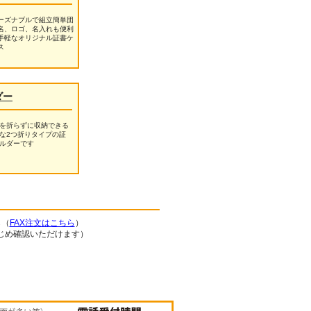
ーズナブルで組立簡単団
名、ロゴ、名入れも便利
手軽なオリジナル証書ケ
ス
ダー
を折らずに収納できる
な2つ折りタイプの証
ルダーです
ら（
FAX注文はこちら
）
じめ確認いただけます）