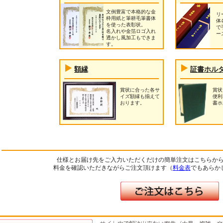
文例豊富で本格的な金
リ
枠用紙と筆耕毛筆書体
体
を使った表彰状。
で
名入れや金箔ロゴ入れ
ー
透かし風加工もできま
す。
額縁
証書ホル
賞状に合った各サ
賞状
イズ額縁も揃えて
便利
おります。
書ホ
仕様とお届け先をご入力いただくだけの簡単注文はこちらか
料金を確認いただきながらご注文頂けます（
料金表
でもあらか