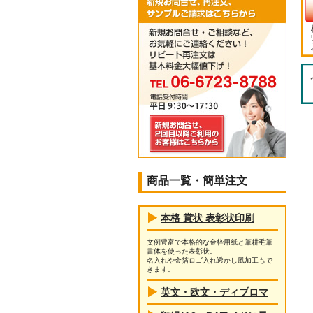
商品一覧・簡単注文
本格 賞状 表彰状印刷
文例豊富で本格的な金枠用紙と筆耕毛筆
書体を使った表彰状。
名入れや金箔ロゴ入れ透かし風加工もで
きます。
英文・欧文・ディプロマ