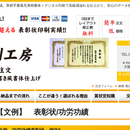
作成。筆耕手書風毛筆楷書体＋デジタル印刷で高級感溢れる仕上がり。安心のデータ
TEL.
e-ma
大阪
お問
注文フォーム
納期･配
【文例】 表彰状/功労功績