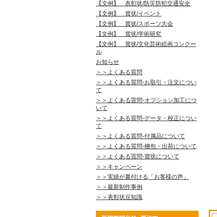
【文例】 表彰状/防災防犯交通安全
【文例】 賞状/イベント
【文例】 賞状/スポーツ大会
【文例】 賞状/学術研究
【文例】 賞状/文化芸術絵画コンクー
ル
お知らせ
＞＞よくある質問
＞＞よくある質問-お取引・注文につい
て
＞＞よくある質問-オプション加工につ
いて
＞＞よくある質問-データ・校正につい
て
＞＞よくある質問-付属品について
＞＞よくある質問-梱包・出荷について
＞＞よくある質問-賞状について
＞＞キャンペーン
＞＞実績が裏付ける「お客様の声」
＞＞最新制作事例
＞＞表彰状豆知識