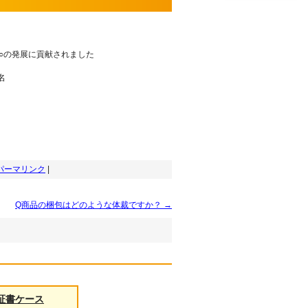
○○の発展に貢献されました
名
パーマリンク
|
Q商品の梱包はどのような体裁ですか？
→
証書ケース