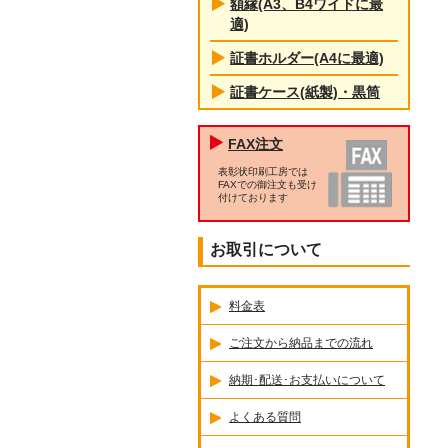
額縁(A3、B4ワイドに最
適)
証書ホルダー(A4に最適)
証書ケース(紙製)・黒筒
FAX注文
表彰状印刷工房では
FAXでの御注文も受け
付けております
お取引について
料金表
ご注文から納品までの流れ
納期･配送･お支払いについて
よくある質問