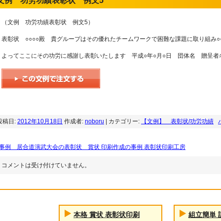
文例 功労功績表彰状 例文5
（文例 功労功績表彰状 例文5）
表彰状 ○○○○殿 貴グループはその優れたチームワークで困難な課題に取り組み
よってここにその功労に感謝し表彰いたします 平成○年○月○日 団体名 贈呈者
投稿日:
2012年10月18日
作成者:
noboru
| カテゴリー:
【文例】 表彰状/功労功績
事例 居合道演武大会の表彰状 賞状 印刷作成の事例 表彰状印刷工房
コメントは受け付けていません。
本格 賞状 表彰状印刷
組立簡単 