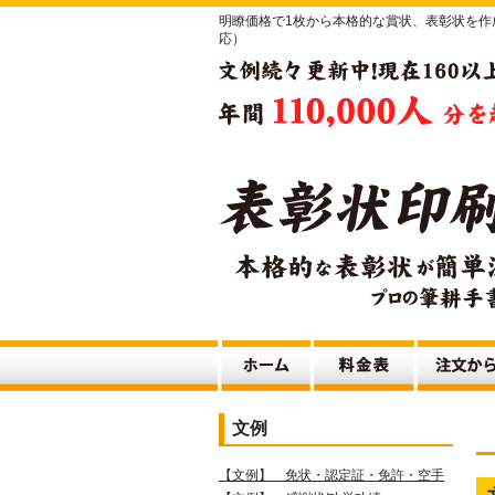
明瞭価格で1枚から本格的な賞状、表彰状を
応）
文例
【文例】 免状・認定証・免許・空手