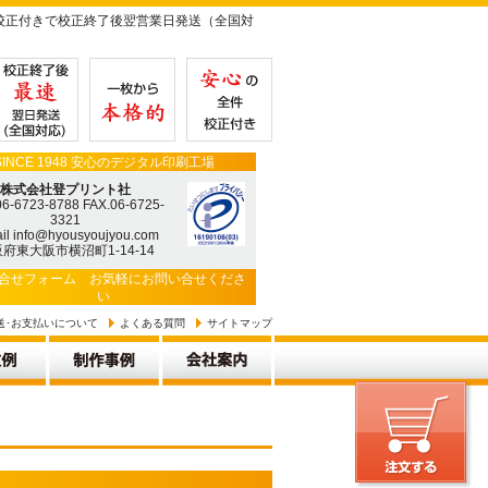
校正付きで校正終了後翌営業日発送（全国対
SINCE 1948 安心のデジタル印刷工場
株式会社登プリント社
06-6723-8788 FAX.06-6725-
3321
il info@hyousyoujyou.com
府東大阪市横沼町1-14-14
合せフォーム
お気軽にお問い合せくださ
い
送･お支払いについて
よくある質問
サイトマップ