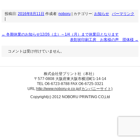
投稿日:
2016年8月11日
作成者:
noboru
| カテゴリー:
お知らせ
パーマリンク
|
←
冬期休業のお知らせ12/26（土）～1/4（月）まで休業日となります
表彰状印刷工房 お客様の声 団体様
→
コメントは受け付けていません。
株式会社登プリント社（本社）
〒577-0808 大阪府東大阪市横沼町1-14-14
TEL O6-6723-8788 FAX O6-6725-3321
URL:
http://www.noboru-p.co.jp/(カンパニーサイト)
Copyright(c) 2012 NOBORU PRINTING CO,Ltd