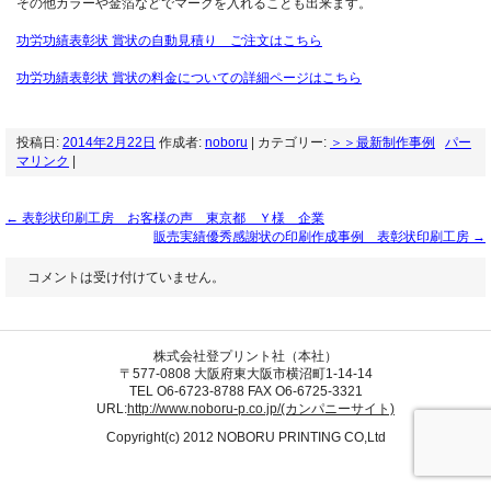
その他カラーや金箔などでマークを入れることも出来ます。
功労功績表彰状 賞状の自動見積り ご注文はこちら
功労功績表彰状 賞状の料金についての詳細ページはこちら
投稿日:
2014年2月22日
作成者:
noboru
| カテゴリー:
＞＞最新制作事例
パー
マリンク
|
←
表彰状印刷工房 お客様の声 東京都 Ｙ様 企業
販売実績優秀感謝状の印刷作成事例 表彰状印刷工房
→
コメントは受け付けていません。
株式会社登プリント社（本社）
〒577-0808 大阪府東大阪市横沼町1-14-14
TEL O6-6723-8788 FAX O6-6725-3321
URL:
http://www.noboru-p.co.jp/(カンパニーサイト)
Copyright(c) 2012 NOBORU PRINTING CO,Ltd