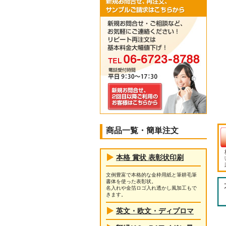
商品一覧・簡単注文
本格 賞状 表彰状印刷
文例豊富で本格的な金枠用紙と筆耕毛筆
書体を使った表彰状。
名入れや金箔ロゴ入れ透かし風加工もで
きます。
英文・欧文・ディプロマ