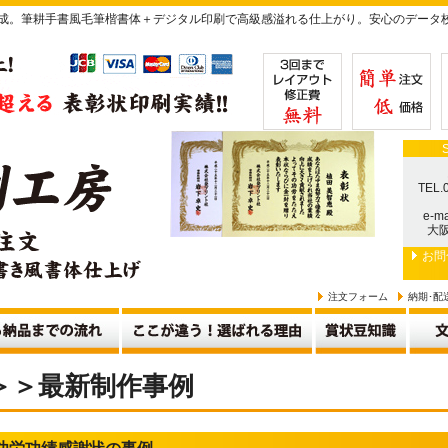
作成。筆耕手書風毛筆楷書体＋デジタル印刷で高級感溢れる仕上がり。安心のデータ
TEL.
e-ma
大阪
お問
注文フォーム
納期･配
＞＞最新制作事例