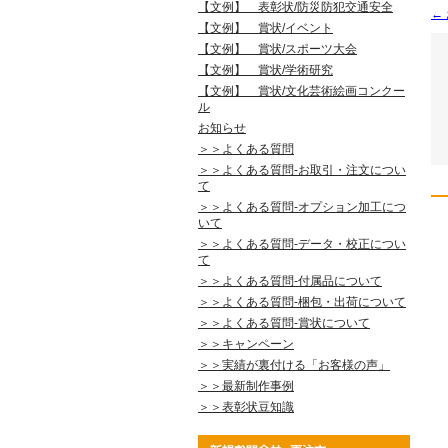
【文例】 表彰状/防災防犯交通安全
←
【文例】 賞状/イベント
【文例】 賞状/スポーツ大会
【文例】 賞状/学術研究
【文例】 賞状/文化芸術絵画コンクー
ル
お知らせ
＞＞よくある質問
＞＞よくある質問-お取引・注文につい
て
＞＞よくある質問-オプション加工につ
いて
＞＞よくある質問-データ・校正につい
て
＞＞よくある質問-付属品について
＞＞よくある質問-梱包・出荷について
＞＞よくある質問-賞状について
＞＞キャンペーン
＞＞実績が裏付ける「お客様の声」
＞＞最新制作事例
＞＞表彰状豆知識