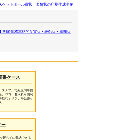
スケットボール賞状 表彰状の印刷作成事例
→
房】明瞭価格本格的な賞状・表彰状・感謝状
証書ケース
ーズナブルで組立簡単団
名、ロゴ、名入れも便利
手軽なオリジナル証書ケ
ス
ダー
を折らずに収納できる