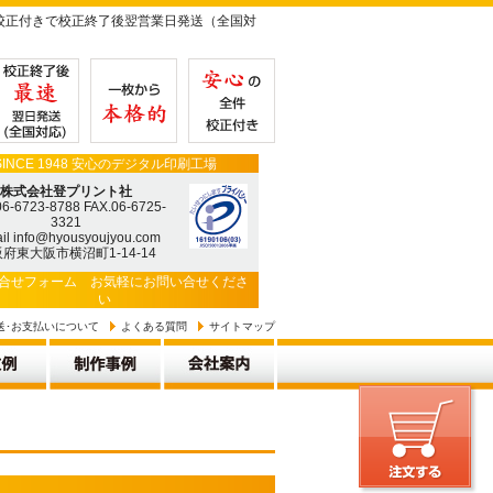
校正付きで校正終了後翌営業日発送（全国対
SINCE 1948 安心のデジタル印刷工場
株式会社登プリント社
06-6723-8788 FAX.06-6725-
3321
il info@hyousyoujyou.com
府東大阪市横沼町1-14-14
合せフォーム
お気軽にお問い合せくださ
い
送･お支払いについて
よくある質問
サイトマップ