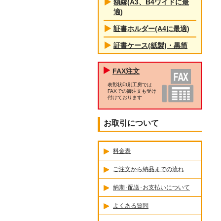
額縁(A3、B4ワイドに最
適)
証書ホルダー(A4に最適)
証書ケース(紙製)・黒筒
FAX注文
表彰状印刷工房では
FAXでの御注文も受け
付けております
お取引について
料金表
ご注文から納品までの流れ
納期･配送･お支払いについて
よくある質問