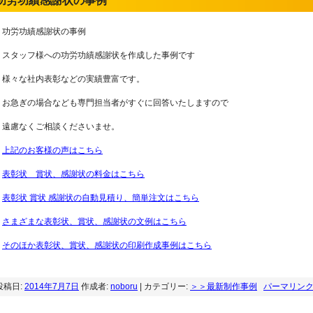
功労功績感謝状の事例
功労功績感謝状の事例
スタッフ様への功労功績感謝状を作成した事例です
様々な社内表彰などの実績豊富です。
お急ぎの場合なども専門担当者がすぐに回答いたしますので
遠慮なくご相談くださいませ。
上記のお客様の声はこちら
表彰状 賞状、感謝状の料金はこちら
表彰状 賞状 感謝状の自動見積り、簡単注文はこちら
さまざまな表彰状、賞状、感謝状の文例はこちら
そのほか表彰状、賞状、感謝状の印刷作成事例はこちら
投稿日:
2014年7月7日
作成者:
noboru
| カテゴリー:
＞＞最新制作事例
パーマリン