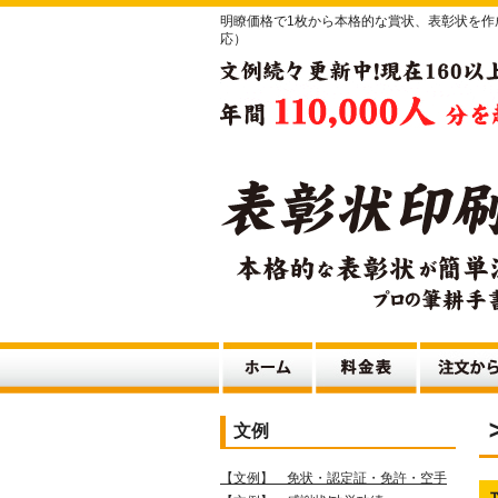
明瞭価格で1枚から本格的な賞状、表彰状を
応）
文例
【文例】 免状・認定証・免許・空手