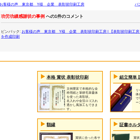
お客様の声 東京都 Y様 企業 表彰状印刷工房
バ
功労功績感謝状の事例
への1件のコメント
ピンバック:
お客様の声 東京都 Y様 企業 表彰状印刷工房 | 【表彰状印刷工
を作成印刷
本格 賞状 表彰状印刷
組立簡単 
文例豊富で本格的な金
リ
枠用紙と筆耕毛筆書体
体
を使った表彰状。
で
名入れや金箔ロゴ入れ
ー
透かし風加工もできま
す。
額縁
証書ホル
賞状に合った各サ
賞状